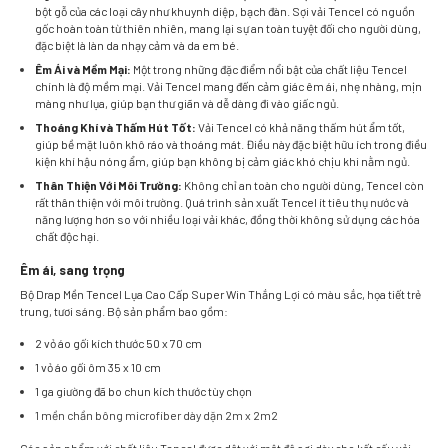
bột gỗ của các loại cây như khuynh diệp, bạch đàn. Sợi vải Tencel có nguồn
gốc hoàn toàn từ thiên nhiên, mang lại sự an toàn tuyệt đối cho người dùng,
đặc biệt là làn da nhạy cảm và da em bé.
Êm Ái và Mềm Mại:
Một trong những đặc điểm nổi bật của chất liệu Tencel
chính là độ mềm mại. Vải Tencel mang đến cảm giác êm ái, nhẹ nhàng, mịn
màng như lụa, giúp bạn thư giãn và dễ dàng đi vào giấc ngủ.
Thoáng Khí và Thấm Hút Tốt:
Vải Tencel có khả năng thấm hút ẩm tốt,
giúp bề mặt luôn khô ráo và thoáng mát. Điều này đặc biệt hữu ích trong điều
kiện khí hậu nóng ẩm, giúp bạn không bị cảm giác khó chịu khi nằm ngủ.
Thân Thiện Với Môi Trường:
Không chỉ an toàn cho người dùng, Tencel còn
rất thân thiện với môi trường. Quá trình sản xuất Tencel ít tiêu thụ nước và
năng lượng hơn so với nhiều loại vải khác, đồng thời không sử dụng các hóa
chất độc hại.
Êm ái, sang trọng
Bộ Drap Mền Tencel Lụa Cao Cấp Super Win Thắng Lợi có màu sắc, họa tiết trẻ
trung, tươi sáng. Bộ sản phẩm bao gồm:
2 vỏ áo gối kích thước 50 x 70 cm
1 vỏ áo gối ôm 35 x 10 cm
1 ga giường đã bo chun kích thước tùy chọn
1 mền chần bông microfiber dày dặn 2m x 2m2
Các sản phẩm với chất liệu Tencel được dệt với mật độ sợi dày cho kết cấu vải