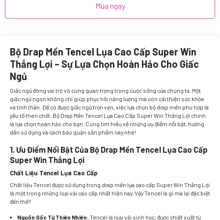
Mua ngay
Bộ Drap Mền Tencel Lụa Cao Cấp Super Win
Thắng Lợi – Sự Lựa Chọn Hoàn Hảo Cho Giấc
Ngủ
Giấc ngủ đóng vai trò vô cùng quan trọng trong cuộc sống của chúng ta. Một
giấc ngủ ngon không chỉ giúp phục hồi năng lượng mà còn cải thiện sức khỏe
và tinh thần. Để có được giấc ngủ trọn vẹn, việc lựa chọn bộ drap mền phù hợp là
yếu tố then chốt.
Bộ Drap Mền Tencel Lụa Cao Cấp Super Win Thắng Lợi
chính
là lựa chọn hoàn hảo cho bạn. Cùng tìm hiểu về những ưu điểm nổi bật, hướng
dẫn sử dụng và cách bảo quản sản phẩm này nhé!
1. Ưu Điểm Nổi Bật Của Bộ Drap Mền Tencel Lụa Cao Cấp
Super Win Thắng Lợi
Chất Liệu Tencel Lụa Cao Cấp
Chất liệu
Tencel
được sử dụng trong drap mền lụa cao cấp Super Win Thắng Lợi
là một trong những loại vải cao cấp nhất hiện nay. Vậy Tencel là gì mà lại đặc biệt
đến thế?
Nguồn Gốc Từ Thiên Nhiên:
Tencel là loại vải sinh học, được chiết xuất từ