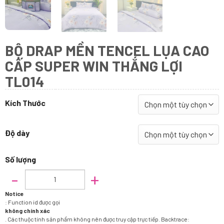
BỘ DRAP MỀN TENCEL LỤA CAO
CẤP SUPER WIN THẮNG LỢI
TL014
Kích Thước
Độ dày
Số lượng
Bộ Drap Mền Tencel Lụa Cao Cấp Super Win Thắng Lợi TL014 số lượng
Notice
: Function id được gọi
không chính xác
. Các thuộc tính sản phẩm không nên được truy cập trực tiếp. Backtrace: