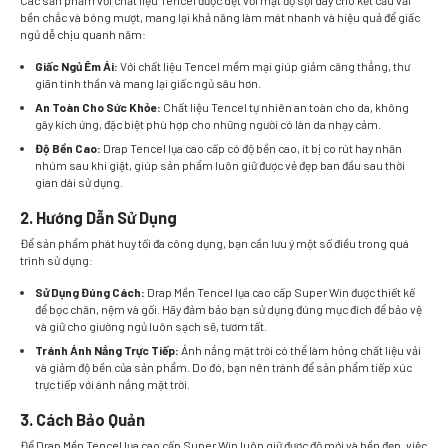
bền chắc và bóng mượt, mang lại khả năng làm mát nhanh và hiệu quả để giấc
ngủ dễ chịu quanh năm:
Giấc Ngủ Êm Ái:
Với chất liệu Tencel mềm mại giúp giảm căng thẳng, thư
giãn tinh thần và mang lại giấc ngủ sâu hơn.
An Toàn Cho Sức Khỏe:
Chất liệu Tencel tự nhiên an toàn cho da, không
gây kích ứng, đặc biệt phù hợp cho những người có làn da nhạy cảm.
Độ Bền Cao:
Drap Tencel lụa cao cấp có độ bền cao, ít bị co rút hay nhăn
nhúm sau khi giặt, giúp sản phẩm luôn giữ được vẻ đẹp ban đầu sau thời
gian dài sử dụng.
2. Hướng Dẫn Sử Dụng
Để sản phẩm phát huy tối đa công dụng, bạn cần lưu ý một số điều trong quá
trình sử dụng:
Sử Dụng Đúng Cách:
Drap Mền Tencel lụa cao cấp Super Win được thiết kế
để bọc chăn, nệm và gối. Hãy đảm bảo bạn sử dụng đúng mục đích để bảo vệ
và giữ cho giường ngủ luôn sạch sẽ, tươm tất.
Tránh Ánh Nắng Trực Tiếp:
Ánh nắng mặt trời có thể làm hỏng chất liệu vải
và giảm độ bền của sản phẩm. Do đó, bạn nên tránh để sản phẩm tiếp xúc
trực tiếp với ánh nắng mặt trời.
3. Cách Bảo Quản
Để Drap Mền Tencel lụa cao cấp Super Win luôn giữ được độ mới và bền đẹp, việc