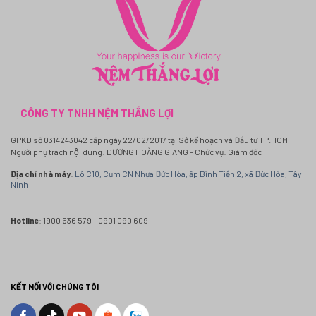
CÔNG TY TNHH NỆM THẮNG LỢI
GPKD số 0314243042 cấp ngày 22/02/2017 tại Sở kế hoạch và Đầu tư TP.HCM
Người phụ trách nội dung: DƯƠNG HOÀNG GIANG – Chức vụ: Giám đốc
Địa chỉ nhà máy
:
Lô C10, Cụm CN Nhựa Đức Hòa, ấp Bình Tiền 2, xã Đức Hòa, Tây
Ninh
Hotline
: 1900 636 579 - 0901 090 609
KẾT NỐI VỚI CHÚNG TÔI