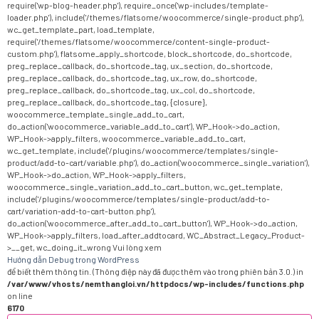
require('wp-blog-header.php'), require_once('wp-includes/template-
loader.php'), include('/themes/flatsome/woocommerce/single-product.php'),
wc_get_template_part, load_template,
require('/themes/flatsome/woocommerce/content-single-product-
custom.php'), flatsome_apply_shortcode, block_shortcode, do_shortcode,
preg_replace_callback, do_shortcode_tag, ux_section, do_shortcode,
preg_replace_callback, do_shortcode_tag, ux_row, do_shortcode,
preg_replace_callback, do_shortcode_tag, ux_col, do_shortcode,
preg_replace_callback, do_shortcode_tag, {closure},
woocommerce_template_single_add_to_cart,
do_action('woocommerce_variable_add_to_cart'), WP_Hook->do_action,
WP_Hook->apply_filters, woocommerce_variable_add_to_cart,
wc_get_template, include('/plugins/woocommerce/templates/single-
product/add-to-cart/variable.php'), do_action('woocommerce_single_variation'),
WP_Hook->do_action, WP_Hook->apply_filters,
woocommerce_single_variation_add_to_cart_button, wc_get_template,
include('/plugins/woocommerce/templates/single-product/add-to-
cart/variation-add-to-cart-button.php'),
do_action('woocommerce_after_add_to_cart_button'), WP_Hook->do_action,
WP_Hook->apply_filters, load_after_addtocard, WC_Abstract_Legacy_Product-
>__get, wc_doing_it_wrong Vui lòng xem
Hướng dẫn Debug trong WordPress
để biết thêm thông tin. (Thông điệp này đã được thêm vào trong phiên bản 3.0.) in
/var/www/vhosts/nemthangloi.vn/httpdocs/wp-includes/functions.php
on line
6170