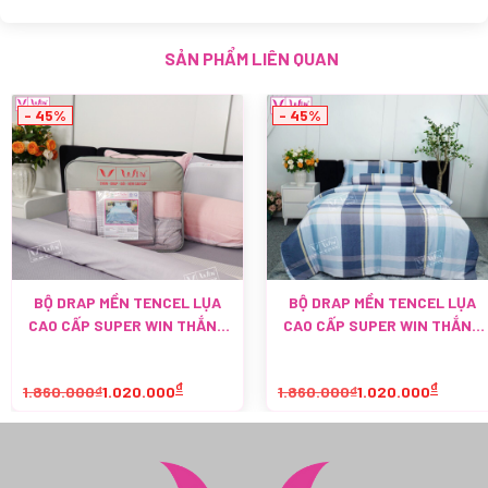
SẢN PHẨM LIÊN QUAN
- 45%
- 45%
BỘ DRAP MỀN TENCEL LỤA
BỘ DRAP MỀN TENCEL LỤA
CAO CẤP SUPER WIN THẮNG
CAO CẤP SUPER WIN THẮNG
LỢI TL025
LỢI TL024
₫
₫
1.860.000₫
1.020.000
1.860.000₫
1.020.000