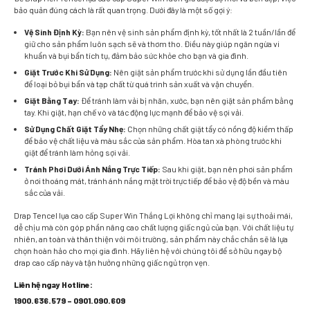
bảo quản đúng cách là rất quan trọng. Dưới đây là một số gợi ý:
Vệ Sinh Định Kỳ:
Bạn nên vệ sinh sản phẩm định kỳ, tốt nhất là 2 tuần/lần để
giữ cho sản phẩm luôn sạch sẽ và thơm tho. Điều này giúp ngăn ngừa vi
khuẩn và bụi bẩn tích tụ, đảm bảo sức khỏe cho bạn và gia đình.
Giặt Trước Khi Sử Dụng:
Nên giặt sản phẩm trước khi sử dụng lần đầu tiên
để loại bỏ bụi bẩn và tạp chất từ quá trình sản xuất và vận chuyển.
Giặt Bằng Tay:
Để tránh làm vải bị nhăn, xước, bạn nên giặt sản phẩm bằng
tay. Khi giặt, hạn chế vò và tác động lực mạnh để bảo vệ sợi vải.
Sử Dụng Chất Giặt Tẩy Nhẹ:
Chọn những chất giặt tẩy có nồng độ kiềm thấp
để bảo vệ chất liệu và màu sắc của sản phẩm. Hòa tan xà phòng trước khi
giặt để tránh làm hỏng sợi vải.
Tránh Phơi Dưới Ánh Nắng Trực Tiếp:
Sau khi giặt, bạn nên phơi sản phẩm
ở nơi thoáng mát, tránh ánh nắng mặt trời trực tiếp để bảo vệ độ bền và màu
sắc của vải.
Drap Tencel lụa cao cấp Super Win Thắng Lợi không chỉ mang lại sự thoải mái,
dễ chịu mà còn góp phần nâng cao chất lượng giấc ngủ của bạn. Với chất liệu tự
nhiên, an toàn và thân thiện với môi trường, sản phẩm này chắc chắn sẽ là lựa
chọn hoàn hảo cho mọi gia đình. Hãy liên hệ với chúng tôi để sở hữu ngay bộ
drap cao cấp này và tận hưởng những giấc ngủ trọn vẹn.
Liên hệ ngay Hotline:
1900.636.579 – 0901.090.609