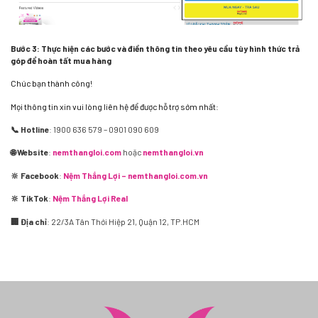
Bước 3: Thực hiện các bước và điền thông tin theo yêu cầu tùy hình thức trả
góp để hoàn tất mua hàng
Chúc bạn thành công!
Mọi thông tin xin vui lòng liên hệ để được hỗ trợ sớm nhất:
📞 Hotline
: 1900 636 579 – 0901 090 609
🌐 Website
:
nemthangloi.com
hoặc
nemthangloi.vn
🔆 Facebook
:
Nệm Thắng Lợi – nemthangloi.com.vn
🔆 TikTok
:
Nệm Thắng Lợi Real
🏢 Địa chỉ
: 22/3A Tân Thới Hiệp 21, Quận 12, TP.HCM