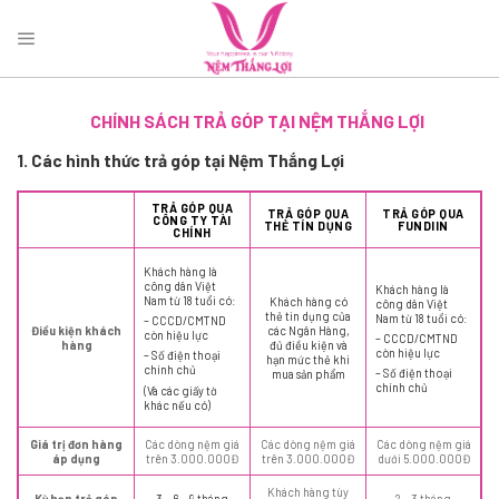
Bỏ
qua
nội
dung
CHÍNH SÁCH TRẢ GÓP TẠI NỆM THẮNG LỢI
1. Các hình thức trả góp tại Nệm Thắng Lợi
TRẢ GÓP QUA
TRẢ GÓP QUA
TRẢ GÓP QUA
CÔNG TY TÀI
THẺ TÍN DỤNG
FUNDIIN
CHÍNH
Khách hàng là
công dân Việt
Khách hàng là
Nam từ 18 tuổi có:
Khách hàng có
công dân Việt
thẻ tin dụng của
Nam từ 18 tuổi có:
– CCCD/CMTND
Điều kiện khách
các Ngân Hàng,
còn hiệu lực
– CCCD/CMTND
hàng
đủ điều kiện và
còn hiệu lực
– Số điện thoại
hạn mức thẻ khi
chính chủ
– Số điện thoại
mua sản phẩm
chính chủ
(Và các giấy tờ
khác nếu có)
Giá trị đơn hàng
Các dòng nệm giá
Các dòng nệm giá
Các dòng nệm giá
áp dụng
trên 3.000.000Đ
trên 3.000.000Đ
dưới 5.000.000Đ
Khách hàng tùy
Kỳ hạn trả góp
3 – 6 – 9 tháng
2 – 3 tháng