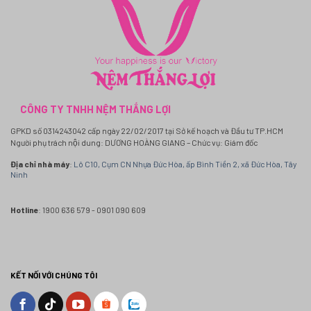
CÔNG TY TNHH NỆM THẮNG LỢI
GPKD số 0314243042 cấp ngày 22/02/2017 tại Sở kế hoạch và Đầu tư TP.HCM
Người phụ trách nội dung: DƯƠNG HOÀNG GIANG – Chức vụ: Giám đốc
Địa chỉ nhà máy
:
Lô C10, Cụm CN Nhựa Đức Hòa, ấp Bình Tiền 2, xã Đức Hòa, Tây
Ninh
Hotline
: 1900 636 579 - 0901 090 609
KẾT NỐI VỚI CHÚNG TÔI