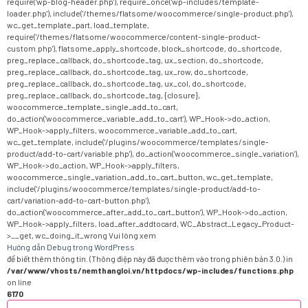
require('wp-blog-header.php'), require_once('wp-includes/template-
loader.php'), include('/themes/flatsome/woocommerce/single-product.php'),
wc_get_template_part, load_template,
require('/themes/flatsome/woocommerce/content-single-product-
custom.php'), flatsome_apply_shortcode, block_shortcode, do_shortcode,
preg_replace_callback, do_shortcode_tag, ux_section, do_shortcode,
preg_replace_callback, do_shortcode_tag, ux_row, do_shortcode,
preg_replace_callback, do_shortcode_tag, ux_col, do_shortcode,
preg_replace_callback, do_shortcode_tag, {closure},
woocommerce_template_single_add_to_cart,
do_action('woocommerce_variable_add_to_cart'), WP_Hook->do_action,
WP_Hook->apply_filters, woocommerce_variable_add_to_cart,
wc_get_template, include('/plugins/woocommerce/templates/single-
product/add-to-cart/variable.php'), do_action('woocommerce_single_variation'),
WP_Hook->do_action, WP_Hook->apply_filters,
woocommerce_single_variation_add_to_cart_button, wc_get_template,
include('/plugins/woocommerce/templates/single-product/add-to-
cart/variation-add-to-cart-button.php'),
do_action('woocommerce_after_add_to_cart_button'), WP_Hook->do_action,
WP_Hook->apply_filters, load_after_addtocard, WC_Abstract_Legacy_Product-
>__get, wc_doing_it_wrong Vui lòng xem
Hướng dẫn Debug trong WordPress
để biết thêm thông tin. (Thông điệp này đã được thêm vào trong phiên bản 3.0.) in
/var/www/vhosts/nemthangloi.vn/httpdocs/wp-includes/functions.php
on line
6170