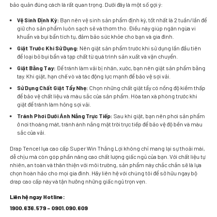
bảo quản đúng cách là rất quan trọng. Dưới đây là một số gợi ý:
Vệ Sinh Định Kỳ:
Bạn nên vệ sinh sản phẩm định kỳ, tốt nhất là 2 tuần/lần để
giữ cho sản phẩm luôn sạch sẽ và thơm tho. Điều này giúp ngăn ngừa vi
khuẩn và bụi bẩn tích tụ, đảm bảo sức khỏe cho bạn và gia đình.
Giặt Trước Khi Sử Dụng:
Nên giặt sản phẩm trước khi sử dụng lần đầu tiên
để loại bỏ bụi bẩn và tạp chất từ quá trình sản xuất và vận chuyển.
Giặt Bằng Tay:
Để tránh làm vải bị nhăn, xước, bạn nên giặt sản phẩm bằng
tay. Khi giặt, hạn chế vò và tác động lực mạnh để bảo vệ sợi vải.
Sử Dụng Chất Giặt Tẩy Nhẹ:
Chọn những chất giặt tẩy có nồng độ kiềm thấp
để bảo vệ chất liệu và màu sắc của sản phẩm. Hòa tan xà phòng trước khi
giặt để tránh làm hỏng sợi vải.
Tránh Phơi Dưới Ánh Nắng Trực Tiếp:
Sau khi giặt, bạn nên phơi sản phẩm
ở nơi thoáng mát, tránh ánh nắng mặt trời trực tiếp để bảo vệ độ bền và màu
sắc của vải.
Drap Tencel lụa cao cấp Super Win Thắng Lợi không chỉ mang lại sự thoải mái,
dễ chịu mà còn góp phần nâng cao chất lượng giấc ngủ của bạn. Với chất liệu tự
nhiên, an toàn và thân thiện với môi trường, sản phẩm này chắc chắn sẽ là lựa
chọn hoàn hảo cho mọi gia đình. Hãy liên hệ với chúng tôi để sở hữu ngay bộ
drap cao cấp này và tận hưởng những giấc ngủ trọn vẹn.
Liên hệ ngay Hotline:
1900.636.579 – 0901.090.609