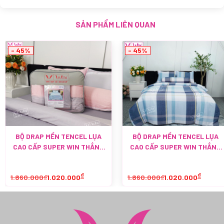
SẢN PHẨM LIÊN QUAN
- 45%
- 45%
BỘ DRAP MỀN TENCEL LỤA
BỘ DRAP MỀN TENCEL LỤA
CAO CẤP SUPER WIN THẮNG
CAO CẤP SUPER WIN THẮNG
LỢI TL025
LỢI TL024
₫
₫
1.860.000₫
1.020.000
1.860.000₫
1.020.000