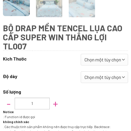
BỘ DRAP MỀN TENCEL LỤA CAO
CẤP SUPER WIN THẮNG LỢI
TL007
Kích Thước
Độ dày
Số lượng
Bộ Drap Mền Tencel Lụa Cao Cấp Super Win Thắng Lợi TL007 số lượng
Notice
: Function id được gọi
không chính xác
. Các thuộc tính sản phẩm không nên được truy cập trực tiếp. Backtrace: