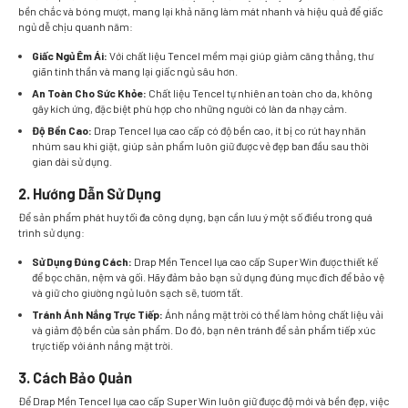
bền chắc và bóng mượt, mang lại khả năng làm mát nhanh và hiệu quả để giấc
ngủ dễ chịu quanh năm:
Giấc Ngủ Êm Ái:
Với chất liệu Tencel mềm mại giúp giảm căng thẳng, thư
giãn tinh thần và mang lại giấc ngủ sâu hơn.
An Toàn Cho Sức Khỏe:
Chất liệu Tencel tự nhiên an toàn cho da, không
gây kích ứng, đặc biệt phù hợp cho những người có làn da nhạy cảm.
Độ Bền Cao:
Drap Tencel lụa cao cấp có độ bền cao, ít bị co rút hay nhăn
nhúm sau khi giặt, giúp sản phẩm luôn giữ được vẻ đẹp ban đầu sau thời
gian dài sử dụng.
2. Hướng Dẫn Sử Dụng
Để sản phẩm phát huy tối đa công dụng, bạn cần lưu ý một số điều trong quá
trình sử dụng:
Sử Dụng Đúng Cách:
Drap Mền Tencel lụa cao cấp Super Win được thiết kế
để bọc chăn, nệm và gối. Hãy đảm bảo bạn sử dụng đúng mục đích để bảo vệ
và giữ cho giường ngủ luôn sạch sẽ, tươm tất.
Tránh Ánh Nắng Trực Tiếp:
Ánh nắng mặt trời có thể làm hỏng chất liệu vải
và giảm độ bền của sản phẩm. Do đó, bạn nên tránh để sản phẩm tiếp xúc
trực tiếp với ánh nắng mặt trời.
3. Cách Bảo Quản
Để Drap Mền Tencel lụa cao cấp Super Win luôn giữ được độ mới và bền đẹp, việc