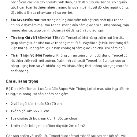
bột gỗ của các loại cây như khuynh diệp, bạch đàn. Sợi vải Tencel có nguồn
gốc hoàn toàn từ thiên nhiên, mang lại sự an toàn tuyệt đối cho người dùng,
đặc biệt là làn da nhạy cảm và da em bé.
Êm Ái và Mềm Mại:
Một trong những đặc điểm nổi bật của chất liệu Tencel
chính là độ mềm mại. Vải Tencel mang đến cảm giác êm ái, nhẹ nhàng, mịn
màng như lụa, giúp bạn thư giãn và dễ dàng đi vào giấc ngủ.
Thoáng Khí và Thấm Hút Tốt:
Vải Tencel có khả năng thấm hút ẩm tốt,
giúp bề mặt luôn khô ráo và thoáng mát. Điều này đặc biệt hữu ích trong điều
kiện khí hậu nóng ẩm, giúp bạn không bị cảm giác khó chịu khi nằm ngủ.
Thân Thiện Với Môi Trường:
Không chỉ an toàn cho người dùng, Tencel còn
rất thân thiện với môi trường. Quá trình sản xuất Tencel ít tiêu thụ nước và
năng lượng hơn so với nhiều loại vải khác, đồng thời không sử dụng các hóa
chất độc hại.
Êm ái, sang trọng
Bộ Drap Mền Tencel Lụa Cao Cấp Super Win Thắng Lợi có màu sắc, họa tiết trẻ
trung, tươi sáng. Bộ sản phẩm bao gồm:
2 vỏ áo gối kích thước 50 x 70 cm
1 vỏ áo gối ôm 35 x 10 cm
1 ga giường đã bo chun kích thước tùy chọn
1 mền chần bông microfiber dày dặn 2m x 2m2
Các sản phẩm với chất liệu Tencel được dệt với mật độ sợi dày cho kết cấu vải