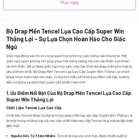
Mua ngay
Bộ Drap Mền Tencel Lụa Cao Cấp Super Win
Thắng Lợi – Sự Lựa Chọn Hoàn Hảo Cho Giấc
Ngủ
Giấc ngủ đóng vai trò vô cùng quan trọng trong cuộc sống của chúng ta. Một
giấc ngủ ngon không chỉ giúp phục hồi năng lượng mà còn cải thiện sức khỏe
và tinh thần. Để có được giấc ngủ trọn vẹn, việc lựa chọn bộ drap mền phù hợp là
yếu tố then chốt.
Bộ Drap Mền Tencel Lụa Cao Cấp Super Win Thắng Lợi
chính
là lựa chọn hoàn hảo cho bạn. Cùng tìm hiểu về những ưu điểm nổi bật, hướng
dẫn sử dụng và cách bảo quản sản phẩm này nhé!
1. Ưu Điểm Nổi Bật Của Bộ Drap Mền Tencel Lụa Cao Cấp
Super Win Thắng Lợi
Chất Liệu Tencel Lụa Cao Cấp
Chất liệu
Tencel
được sử dụng trong drap mền lụa cao cấp Super Win Thắng Lợi
là một trong những loại vải cao cấp nhất hiện nay. Vậy Tencel là gì mà lại đặc biệt
đến thế?
Nguồn Gốc Từ Thiên Nhiên:
Tencel là loại vải sinh học, được chiết xuất từ